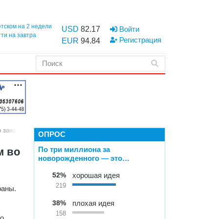
етском на 2 недели
USD
82.17
Войти
тти на завтра
Регистрация
EUR
94.84
о занавеса»
ОПРОС
По три миллиона за
м во
новорожденного — это…
52%
хорошая идея
219
раны.
38%
плохая идея
158
во