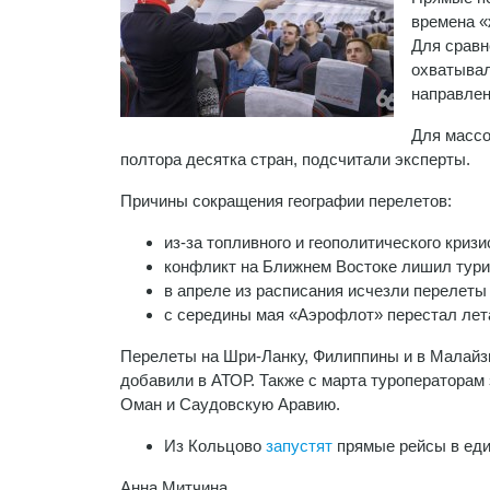
времена «
Для сравн
охватывал
направлен
Для массо
полтора десятка стран, подсчитали эксперты.
Причины сокращения географии перелетов:
из-за топливного и геополитического криз
конфликт на Ближнем Востоке лишил турис
в апреле из расписания исчезли перелеты
с середины мая «Аэрофлот» перестал лет
Перелеты на Шри-Ланку, Филиппины и в Малайзию
добавили в АТОР. Также с марта туроператорам 
Оман и Саудовскую Аравию.
Из Кольцово
запустят
прямые рейсы в еди
Анна Митчина