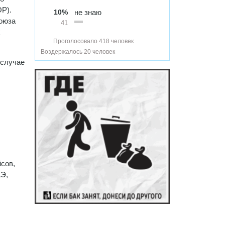
ОР).
10%
не знаю
Союза
41
х
Проголосовало 418 человек
Воздержалось 20 человек
 случае
йсов,
АЭ,