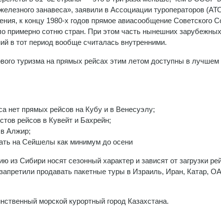
железного занавеса», заявили в Ассоциации туроператоров (АТ
ения, к концу 1980-х годов прямое авиасообщение Советского 
о примерно сотню стран. При этом часть нынешних зарубежны
ий в тот период вообще считалась внутренними.
вого туризма на прямых рейсах этим летом доступны в лучшем
иса нет прямых рейсов на Кубу и в Венесуэлу;
тов рейсов в Кувейт и Бахрейн;
 в Алжир;
ать на Сейшелы как минимум до осени
 из Сибири носят сезонный характер и зависят от загрузки ре
запретили продавать пакетные туры в Израиль, Иран, Катар, О
нственный морской курортный город Казахстана.