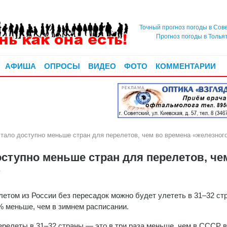
Точный прогноз погоды в Сов
Прогноз погоды в Толья
АФИША
ОПРОСЫ
ВИДЕО
ФОТО
КОММЕНТАРИИ
РЕКЛАМА
тало доступно меньше стран для перелетов, чем во времена «железног
ступно меньше стран для перелетов, че
»
етом из России без пересадок можно будет улететь в 31–32 ст
% меньше, чем в зимнем расписании.
релеты в 31–32 страны — это в три раза меньше, чем в СССР 