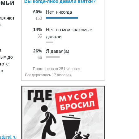
Вы когда-либо давали взятки?
емьи
60%
Нет, никогда
тавляют
150
-
14%
Нет, но мои знакомые
давали
35
в
26%
Я давал(а)
ты» до
66
тоте
Проголосовал 251 человек
 в
Воздержалось 17 человек
iural.ru