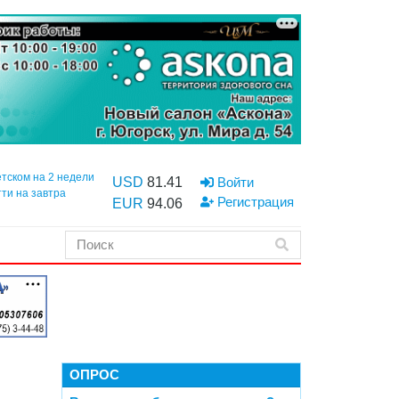
етском на 2 недели
USD
81.41
Войти
тти на завтра
Регистрация
EUR
94.06
ОПРОС