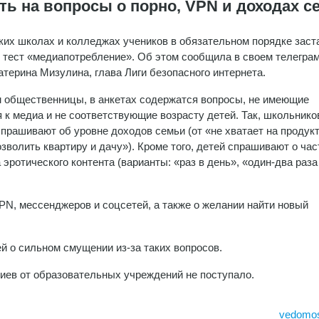
ь на вопросы о порно, VPN и доходах с
ких школах и колледжах учеников в обязательном порядке зас
 тест «медиапотребление». Об этом сообщила в своем телеграм
атерина Мизулина, глава Лиги безопасного интернета.
 общественницы, в анкетах содержатся вопросы, не имеющие
 к медиа и не соответствующие возрасту детей. Так, школьнико
спрашивают об уровне доходов семьи (от «не хватает на продук
зволить квартиру и дачу»). Кроме того, детей спрашивают о час
 эротического контента (варианты: «раз в день», «один-два раза
PN, мессенджеров и соцсетей, а также о желании найти новый
й о сильном смущении из-за таких вопросов.
ев от образовательных учреждений не поступало.
vedomost