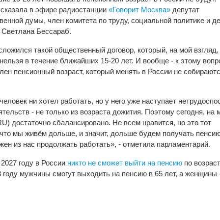
сказала в эфире радиостанции
«Говорит Москва»
депутат
венной думы, член комитета по труду, социальной политике и д
 Светлана Бессараб.
сложился такой общественный договор, который, на мой взгляд,
нельзя в течение ближайших 15-20 лет. И вообще - к этому вопр
влен пенсионный возраст, который менять в России не собираютс
человек ни хотел работать, но у него уже наступает нетрудосп
тельств - не только из возраста дожития. Поэтому сегодня, на 
U) достаточно сбалансировано. Не всем нравится, но это тот
 что мы живём дольше, и значит, дольше будем получать пенсию
жен из нас продолжать работать», - отметила парламентарий.
2027 году в России
никто не сможет выйти на пенсию
по возраст
 году мужчины смогут выходить на пенсию в 65 лет, а женщины 