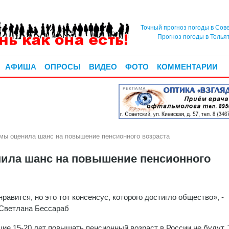
Точный прогноз погоды в Сов
Прогноз погоды в Толья
АФИША
ОПРОСЫ
ВИДЕО
ФОТО
КОММЕНТАРИИ
РЕКЛАМА
мы оценила шанс на повышение пенсионного возраста
нила шанс на повышение пенсионного
равится, но это тот консенсус, которого достигло общество», -
Светлана Бессараб
ие 15-20 лет повышать пенсионный возраст в России не будут. 