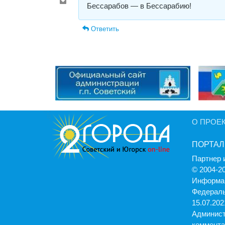
Бессарабов — в Бессарабию!
Ответить
О ПРОЕ
ПОРТАЛ
Партнер 
© 2004-2
Информац
Федераль
15.07.2021
Админист
коммента