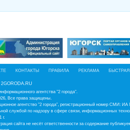
КТЕ
КОНТАКТЫ
ПРАВИЛА
РЕКЛАМА
БЫСТРАЯ
 2GORODA.RU
информационного агентства "2 города".
026, Все права защищены.
ионное агентство "2 города", регистрационный номер СМИ: И
ной службой по надзору в сфере связи, информационных техно
 г.
рация cайта не несёт ответственности за содержание публику
риев.