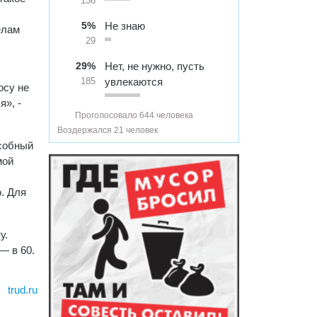
136
5%
Не знаю
елам
29
29%
Нет, не нужно, пусть
увлекаются
185
осу не
я», -
Проголосовало 644 человека
Воздержался 21 человек
особный
мой
. Для
у.
— в 60.
trud.ru