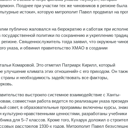
демон». Позднее при участии тех же чиновников в регионе была
льтурные истоки», которую митрополит Павел продвигал на про
олии публично жаловался на бюрократию и саботаж при исполн
 государственной политики по сохранению и укреплению тради
 регионе. Священнослужитель тогда заявил, что окружные чино
го указа, и обвинил правительство ХМАО в создании
тальи Комаровой. Это отметил Патриарх Кирилл, который
е улучшение климата этих отношений» с его приходом. Он такж
 страны и необходимость задействовать все факторы,
рковь.
правительство выстроило системное взаимодействие с Ханты-
ловам, совместная работа ведется по реализации указа президе
ный совет, в образовательные программы включены курсы, зна
и культурно-нравственными ценностями, разработаны учебники
ебника для 5–7 классов. Кроме того, Кухарук доложил о строите
ссовых расстрелов 1930-х годов. Митрополит Павел безуспешн