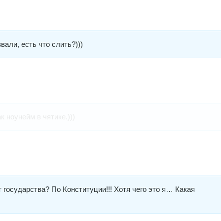
звали, есть что слить?)))
к ноунейм в чятике.)))
т государства? По Конституции!!! Хотя чего это я… Какая