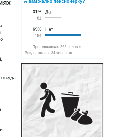
А вам жалко пенсионерку?
иях
31%
Да
81
ы
69%
Нет
й
184
го
Проголосовало 265 человек
Воздержалось 34 человека
,
 откуда
и
ки