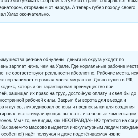
ко из хмао уезжать собрались а уже из страны собираются. Ком
рнатором, оторваным от народа. А теперь губер походу своего
пал Хмао окончательно.
имущества региона обнулены, деньги из округа уходят по
ень зарплат ниже, чем на Урале. Где нормальные рабочие мест
е, не соответствуют реальности абсолютно. Рабочие места, ис
их пор занимает огромная масса мигрантов. Давно нужен в РФ,
 кодекс, который бы гарантировал преимущество при
ей, защищал их право на труд, достойную оплату и свёл бы до
ностранной рабочей силы. Закрыл бы ворота для въезда и
ов и аулов, ликвидировал основы и предпосылки для создания
нтировал все стимулирующие выплаты и северные компенсации
нов. Мы что, не видим, как НЕОПРАВДАННО тратится на соц
! Как зачем-то массово выдаётся инокультурным людям граждан
ге особенно!) идёт ползучая и даже подстёгиваемая извне