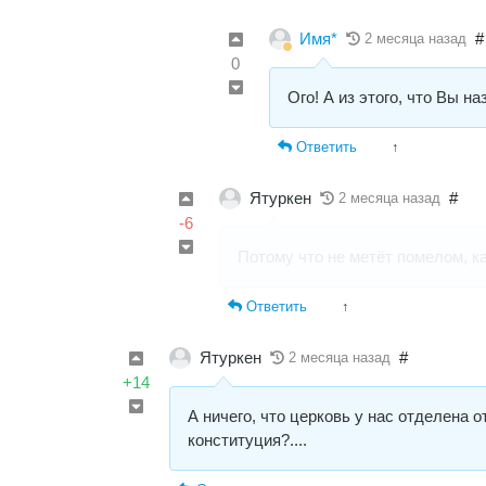
Имя*
#
2 месяца назад
0
Ого! А из этого, что Вы на
Ответить
↑
Ятуркен
#
2 месяца назад
-6
Потому что не метёт помелом, ка
Ответить
↑
Ятуркен
#
2 месяца назад
+14
А ничего, что церковь у нас отделена о
конституция?....