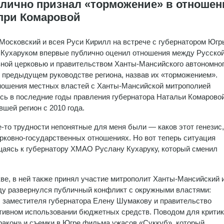
лично признал «торможение» в отношен
при Комаровой
Московский и всея Руси Кирилл на встрече с губернатором Югр
Кухаруком впервые публично оценил отношения между Русско
ной церковью и правительством Ханты-Мансийского автономно
и предыдущем руководстве региона, назвав их «торможением».
ошения местных властей с Ханты-Мансийской митрополией
сь в последние годы правления губернатора Натальи Комаровой
вшей регион с 2010 года.
е-то трудности непонятные для меня были — каков этот генезис,
рковно-государственных отношениях. Но вот теперь ситуация
щаясь к губернатору ХМАО Руслану Кухаруку, который сменил
е, в ней также принял участие митрополит Ханты-Мансийский 
году развернулся публичный конфликт с окружными властями:
 заместителя губернатора Елену Шумакову и правительство
тивном использовании бюджетных средств. Поводом для крити
акон» и съемки в Югре фильма ужасов «Суккуб», который