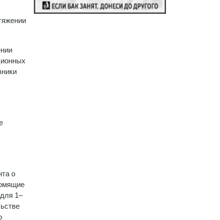
тяжении
ении
ционных
вники
е
нта о
комящие
 для 1–
льстве
о