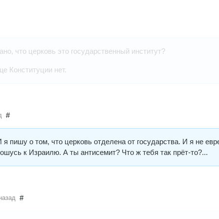
сано, что церковь это государственный институт?
е Конституции нет.
#
д
я пишу о том, что церковь отделена от государства. И я не евре
шусь к Израилю. А ты антисемит? Что ж тебя так прёт-то?...
#
назад