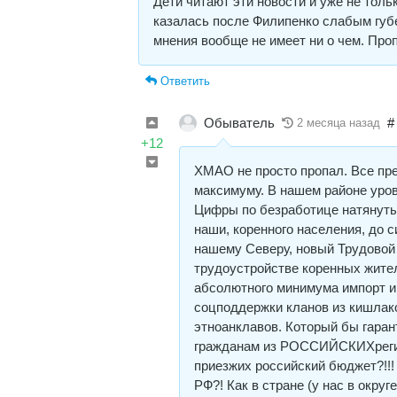
Дети читают эти новости и уже не толь
казалась после Филипенко слабым губе
мнения вообще не имеет ни о чем. Про
Ответить
Обыватель
#
2 месяца назад
+12
ХМАО не просто пропал. Все пре
максимуму. В нашем районе уров
Цифры по безработице натянуты
наши, коренного населения, до с
нашему Северу, новый Трудовой
трудоустройстве коренных жител
абсолютного минимума импорт и
соцподдержки кланов из кишлак
этноанклавов. Который бы гара
гражданам из РОССИЙСКИХрегио
приезжих российский бюджет?!!
РФ?! Как в стране (у нас в окру