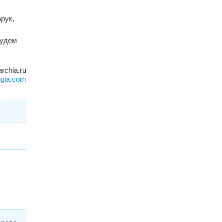
рук,
будем
archia.ru
ogia.com