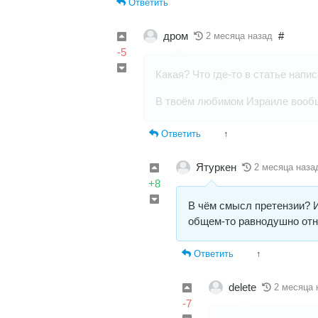
Ответить
дром
#
2 месяца назад
-5
Какая? Что где-то в статье напи
В твоём любимом Израиле вообщ
Ответить
↑
Ятуркен
2 месяца наза
+8
В чём смысл претензии? И 
общем-то равнодушно отно
Ответить
↑
delete
2 месяца 
-7