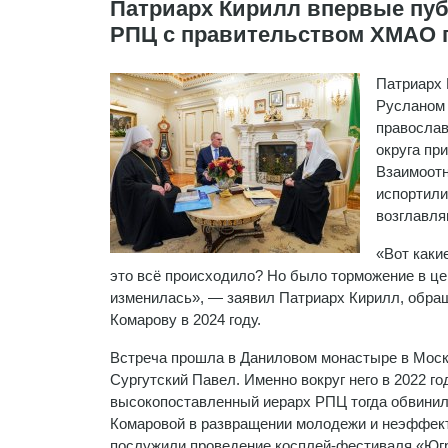
Патриарх Кирилл впервые пуб
РПЦ с правительством ХМАО 
Патриарх 
Русланом 
православ
округа пр
Взаимоотн
испортили
возглавля
«Вот каки
это всё происходило? Но было торможение в це
изменилась», — заявил Патриарх Кирилл, обра
Комарову в 2024 году.
Встреча прошла в Даниловом монастыре в Москв
Сургутский Павел. Именно вокруг него в 2022 
высокопоставленный иерарх РПЦ тогда обвинил
Комаровой в развращении молодежи и неэффек
послужили проведение косплей-фестиваля «Югр