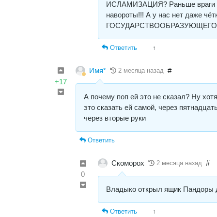
ИСЛАМИЗАЦИЯ? Раньше враги на
навороты!!! А у нас нет даже чё
ГОСУДАРСТВООБРАЗУЮЩЕГО (так
Ответить
↑
Имя*
#
2 месяца назад
+17
А почему поп ей это не сказал? Ну хот
это сказать ей самой, через пятнадцат
через вторые руки
Ответить
Скоморох
#
2 месяца назад
0
Владыко открыл ящик Пандоры 
Ответить
↑