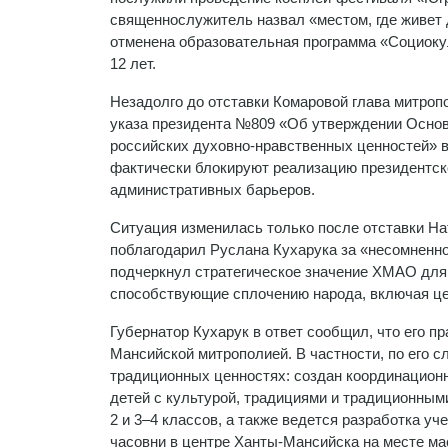
священнослужитель назвал «местом, где живет 
отменена образовательная программа «Социоку
12 лет.
Незадолго до отставки Комаровой глава митроп
указа президента №809 «Об утверждении Основ
российских духовно-нравственных ценностей» в
фактически блокируют реализацию президентско
административных барьеров.
Ситуация изменилась только после отставки На
поблагодарил Руслана Кухарука за «несомненно
подчеркнул стратегическое значение ХМАО для
способствующие сплочению народа, включая це
Губернатор Кухарук в ответ сообщил, что его 
Мансийской митрополией. В частности, по его с
традиционных ценностях: создан координацион
детей с культурой, традициями и традиционным
2 и 3–4 классов, а также ведется разработка уч
часовни в центре Ханты-Мансийска на месте ма