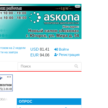
етском на 2 недели
USD
81.41
Войти
тти на завтра
Регистрация
EUR
94.06
м ХМАО при Комаровой
ОПРОС