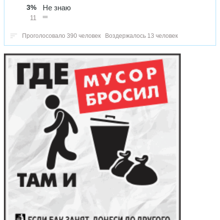
3%
Не знаю
11
Проголосовало 390 человек
Воздержалось 13 человек