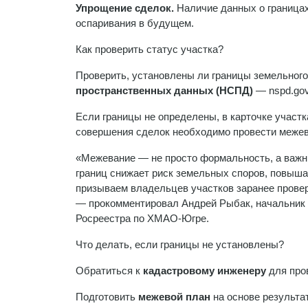
Упрощение сделок.
Наличие данных о границах
оспаривания в будущем.
Как проверить статус участка?
Проверить, установлены ли границы земельного
пространственных данных (НСПД)
— nspd.gov
Если границы не определены, в карточке участ
совершения сделок необходимо провести межев
«Межевание — не просто формальность, а важн
границ снижает риск земельных споров, повыша
призываем владельцев участков заранее провер
— прокомментировал Андрей Рыбак, начальник 
Росреестра по ХМАО-Югре.
Что делать, если границы не установлены?
Обратиться к
кадастровому инженеру
для про
Подготовить
межевой план
на основе результа