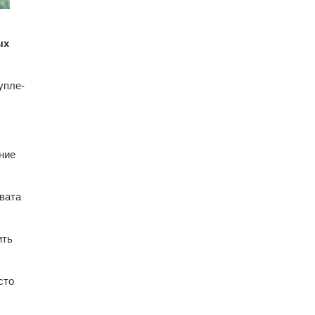
ых
упле-
ние
вата
ить
сто