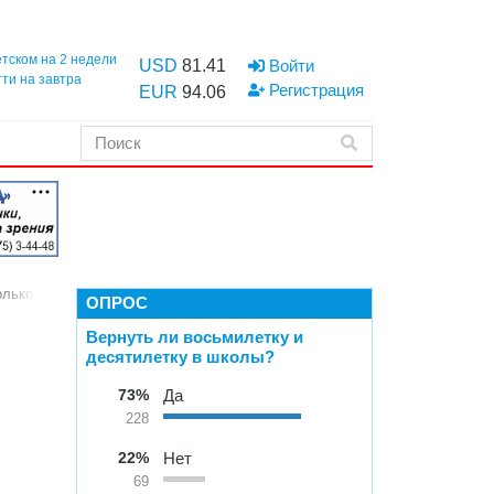
етском на 2 недели
USD
81.41
Войти
тти на завтра
Регистрация
EUR
94.06
олько при наличии межевания
ОПРОС
Вернуть ли восьмилетку и
десятилетку в школы?
73%
Да
228
22%
Нет
69