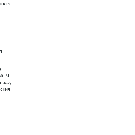
ск её
я
е
ой. Мы
ние»,
ления