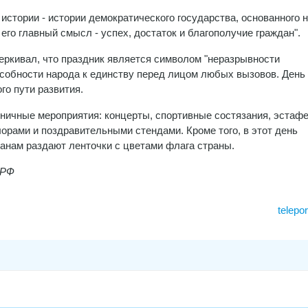
 истории - истории демократического государства, основанного 
его главный смысл - успех, достаток и благополучие граждан".
черкивал, что праздник является символом "неразрывности
пособности народа к единству перед лицом любых вызовов. День
го пути развития.
дничные мероприятия: концерты, спортивные состязания, эстаф
рами и поздравительными стендами. Кроме того, в этот день
данам раздают ленточки с цветами флага страны.
.РФ
telepo