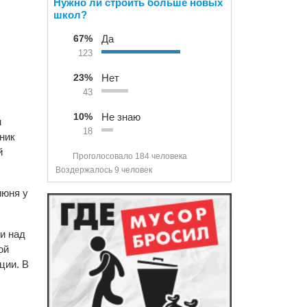
Нужно ли строить больше новых
школ?
67%
Да
123
23%
Нет
43
10%
Не знаю
м
18
ник
й
Проголосовало 184 человека
Воздержалось 9 человек
июня у
и над
ой
ции. В