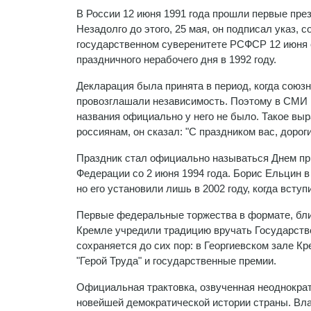
В России 12 июня 1991 года прошли первые пре
Незадолго до этого, 25 мая, он подписал указ, 
государственном суверенитете РСФСР 12 июня 
праздничного нерабочего дня в 1992 году.
Декларация была принята в период, когда союз
провозглашали независимость. Поэтому в СМИ и
названия официально у него не было. Такое вы
россиянам, он сказал: "С праздником вас, дорог
Праздник стал официально называться Днем пр
Федерации со 2 июня 1994 года. Борис Ельцин в
но его установили лишь в 2002 году, когда всту
Первые федеральные торжества в формате, близ
Кремле учредили традицию вручать Государстве
сохраняется до сих пор: в Георгиевском зале 
"Герой Труда" и государственные премии.
Официальная трактовка, озвученная неоднократн
новейшей демократической истории страны. Вла