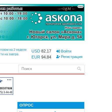
етском на 2 недели
USD
82.17
Войти
тти на завтра
Регистрация
EUR
94.84
ОПРОС