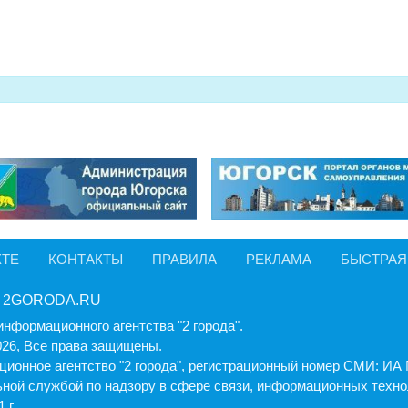
КТЕ
КОНТАКТЫ
ПРАВИЛА
РЕКЛАМА
БЫСТРАЯ
 2GORODA.RU
информационного агентства "2 города".
026, Все права защищены.
ионное агентство "2 города", регистрационный номер СМИ: И
ной службой по надзору в сфере связи, информационных техно
 г.