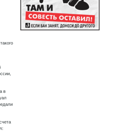
такого
й
ссии,
а в
уал
медали
счета
л: