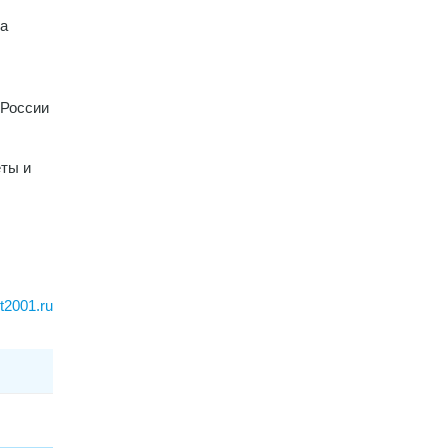
на
 России
еты и
rt2001.ru