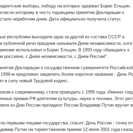
зидентские выборы, победу на которых одержал Борис Ельцин.
согласно которому в честь годовщины принятия Декларации о
стало нерабочим днем. Дата официально получила статус
ные республики выходили одна за другой из состава СССР и
 публичной речи праздник называли Днем независимости, хотя 
ражение использовал и Борис Ельцин. В 1993 году обращаясь к
ие россияне, с Днем независимости, с Днем России!".
инятия Декларации о государственном суверенитете Российско
 1998-м предложил закрепить более короткое название - День Ро
пил в силу новый Трудовой кодекс.
ком к современному, стали проводить с 1995 года. Именно тогд
нные премии РФ деятелям культуры, науки и техники. Этот рит
Кремля ко Дню России президент России Владимир Путин вручит 
о первыми лицами государства, гласит: День России - точка от
димир Путин на торжественном приеме 12 июня 2001 года сказа