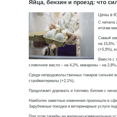
Яйца, бензин и проезд: что си
Цены в Ю
С начала 
итогам ма
Самый зам
на 15,6%.
(+5,9%), 
Вместе с 
сливочное масло – на 4,2%, макароны – на 2,8%,
Среди непродовольственных товаров сильнее вс
стройматериалы (+2,1%).
Продолжает дорожать и топливо. Бензин с начал
Наиболее заметные изменения произошли в сфер
Зарубежные поездки и ветеринарные услуги под
При этом тарифы на жилищно-коммунальные услу