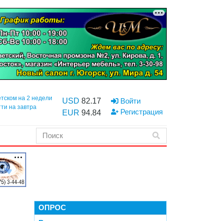
етском на 2 недели
USD
82.17
Войти
тти на завтра
Регистрация
EUR
94.84
ОПРОС