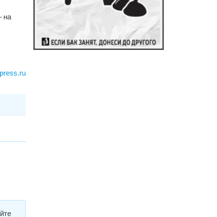
– на
press.ru
ойте