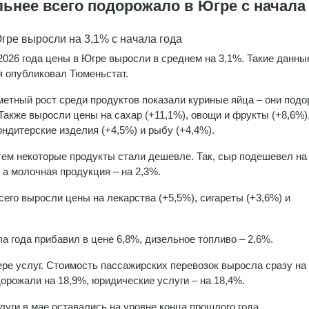
льнее всего подорожало в Югре с начала
гре выросли на 3,1% с начала года
2026 года цены в Югре выросли в среднем на 3,1%. Такие данны
я опубликовал Тюменьстат.
етный рост среди продуктов показали куриные яйца – они под
 Также выросли цены на сахар (+11,1%), овощи и фрукты (+8,6%)
кондитерские изделия (+4,5%) и рыбу (+4,4%).
тем некоторые продукты стали дешевле. Так, сыр подешевел на
 а молочная продукция – на 2,3%.
его выросли цены на лекарства (+5,5%), сигареты (+3,6%) и
а года прибавил в цене 6,8%, дизельное топливо – 2,6%.
е услуг. Стоимость пассажирских перевозок выросла сразу на 
орожали на 18,9%, юридические услуги – на 18,4%.
ги в мае оставались на уровне конца прошлого года.