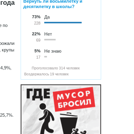
Вернуть ли восьмилетку и
 года
десятилетку в школы?
73%
Да
228
е по
22%
Нет
69
орожали
, крупы
5%
Не знаю
17
 4,9%,
Проголосовало 314 человек
Воздержалось 19 человек
25,7%.