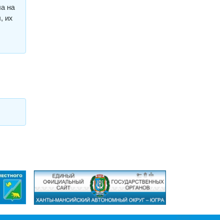
ла на
, их