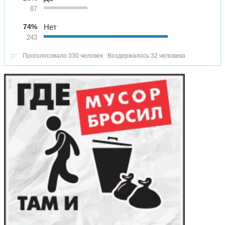
87
74%
Нет
243
Проголосовало 330 человек
Воздержалось 32 человека