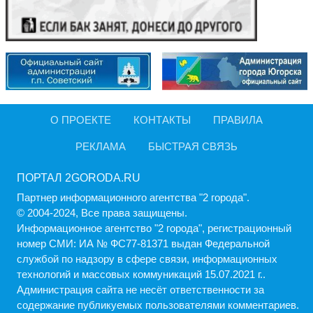
О ПРОЕКТЕ
КОНТАКТЫ
ПРАВИЛА
РЕКЛАМА
БЫСТРАЯ СВЯЗЬ
ПОРТАЛ 2GORODA.RU
Партнер информационного агентства "2 города".
© 2004-2024, Все права защищены.
Информационное агентство "2 города", регистрационный
номер СМИ: ИА № ФС77-81371 выдан Федеральной
службой по надзору в сфере связи, информационных
технологий и массовых коммуникаций 15.07.2021 г..
Администрация cайта не несёт ответственности за
содержание публикуемых пользователями комментариев.