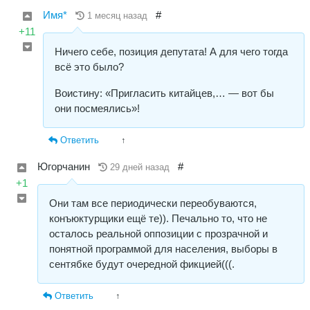
Имя*
#
1 месяц назад
+11
Ничего себе, позиция депутата! А для чего тогда
всё это было?
Воистину: «Пригласить китайцев,… — вот бы
они посмеялись»!
Ответить
↑
Югорчанин
#
29 дней назад
+1
Они там все периодически переобуваются,
конъюктурщики ещё те)). Печально то, что не
осталось реальной оппозиции с прозрачной и
понятной программой для населения, выборы в
сентябке будут очередной фикцией(((.
Ответить
↑