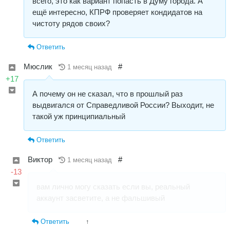
всего, это как вариант попасть в Думу города. А
ещё интересно, КПРФ проверяет кондидатов на
чистоту рядов своих?
Ответить
Мюслик
#
1 месяц назад
+17
А почему он не сказал, что в прошлый раз
выдвигался от Справедливой России? Выходит, не
такой уж принципиальный
Ответить
Виктор
#
1 месяц назад
-13
вам лично могу сказать если вы, реальный
аккаунт засветите, а не фальшивый
Ответить
↑