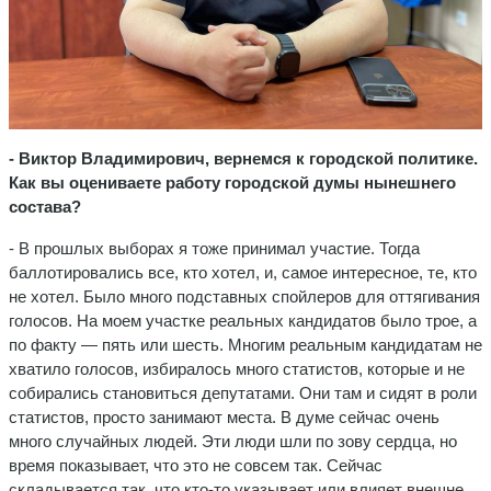
- Виктор Владимирович, вернемся к городской политике.
Как вы оцениваете работу городской думы нынешнего
состава?
- В прошлых выборах я тоже принимал участие. Тогда
баллотировались все, кто хотел, и, самое интересное, те, кто
не хотел. Было много подставных спойлеров для оттягивания
голосов. На моем участке реальных кандидатов было трое, а
по факту — пять или шесть. Многим реальным кандидатам не
хватило голосов, избиралось много статистов, которые и не
собирались становиться депутатами. Они там и сидят в роли
статистов, просто занимают места. В думе сейчас очень
много случайных людей. Эти люди шли по зову сердца, но
время показывает, что это не совсем так. Сейчас
складывается так, что кто-то указывает или влияет внешне,