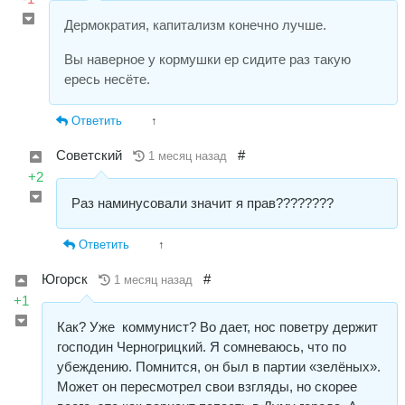
Дермократия, капитализм конечно лучше.
Вы наверное у кормушки ер сидите раз такую
ересь несёте.
Ответить
↑
Советский
#
1 месяц назад
+2
Раз наминусовали значит я прав????????
Ответить
↑
Югорск
#
1 месяц назад
+1
Как? Уже коммунист? Во дает, нос поветру держит
господин Черногрицкий. Я сомневаюсь, что по
убеждению. Помнится, он был в партии «зелёных».
Может он пересмотрел свои взгляды, но скорее