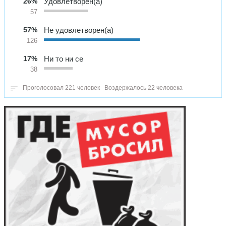
26%
Удовлетворен(а)
57
57%
Не удовлетворен(а)
126
17%
Ни то ни се
38
Проголосовал 221 человек
Воздержалось 22 человека