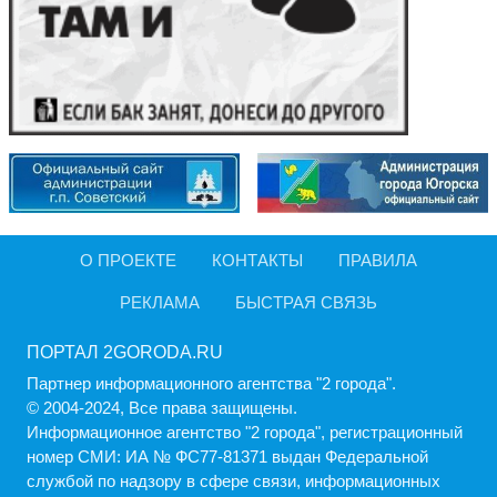
О ПРОЕКТЕ
КОНТАКТЫ
ПРАВИЛА
РЕКЛАМА
БЫСТРАЯ СВЯЗЬ
ПОРТАЛ 2GORODA.RU
Партнер информационного агентства "2 города".
© 2004-2024, Все права защищены.
Информационное агентство "2 города", регистрационный
номер СМИ: ИА № ФС77-81371 выдан Федеральной
службой по надзору в сфере связи, информационных