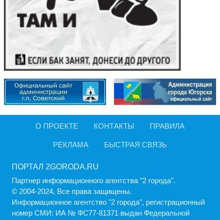
О ПРОЕКТЕ
КОНТАКТЫ
ПРАВИЛА
РЕКЛАМА
БЫСТРАЯ СВЯЗЬ
ПОРТАЛ 2GORODA.RU
Партнер информационного агентства "2 города".
© 2004-2024, Все права защищены.
Информационное агентство "2 города", регистрационный
номер СМИ: ИА № ФС77-81371 выдан Федеральной