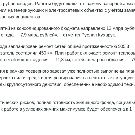
 трубопроводов. Работы будут включать замену запорной арма
ния на генерирующих и электросетевых объектах с учётом заме
ованных инцидентов.
ятий из консолидированного бюджета направлено 12 млрд рубле
 года — 7,9 млрд рублей», – отметил Руслан Кухарук.
года запланирован ремонт сетей общей протяжённостью 905,3
казатель составлял 450 км. План работ включает: ремонт теплов
м; сетей водоотведения — 11,3 км; сетей электроснабжения — 79
ия в рамках «северного завоза» уже полностью выполнены пла
ровка сил и средств для реагирования на нештатные ситуации:
ды круглосуточного действия, обеспеченные необходимой техни
атических рисков, полная готовность жилищного фонда, социал
к работе в условиях зимних максимумов будет обеспечена к 1