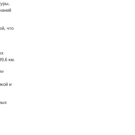
туры,
чаний
й, что
ых
9,6 км.
ны
кой и
ьных