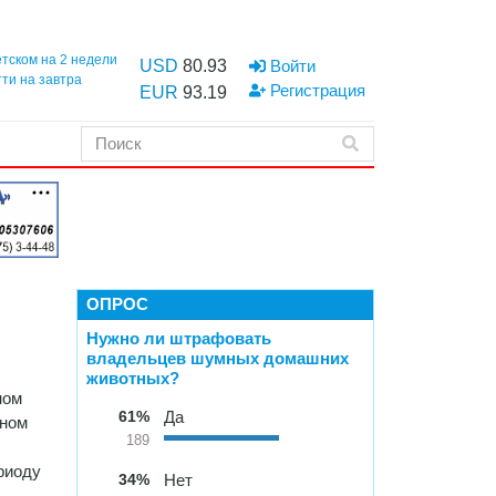
етском на 2 недели
USD
80.93
Войти
тти на завтра
Регистрация
EUR
93.19
ОПРОС
Нужно ли штрафовать
владельцев шумных домашних
животных?
ном
61%
Да
ьном
189
риоду
34%
Нет