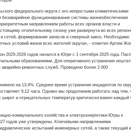
ьского федерального округа с его непростыми климатическими
 безаварийное функционирование системы жизнеобеспечения
приоритетным направлением работы всех органов власти и
дстоящему отопительному сезону уже развернута во всех регион
 и сетей, формирование запасов и северный завоз. Необходимо
тных условий жизни всех жителей округа», - отметил Артем Жог
н 2025-2026 годов начался в Югре с 1 сентября 2025 года. Пас
ипальными образованиями. Для оперативного устранения нешта
ь аварийно-ремонтных служб. Проведено более 2 000
нижено на 13,4%. Среднее время устранения инцидентов по окру
 составляет 9,12 часа. Однако мы продолжаем работать над тем,
х широт и отрицательных температур критически важен каждый 
ищно-коммунального хозяйства и электроэнергетики Югры к
027 годов уже утверждены. Ключевыми направлениями
гидравлических испытаний инженерных сетей, а также текущий 