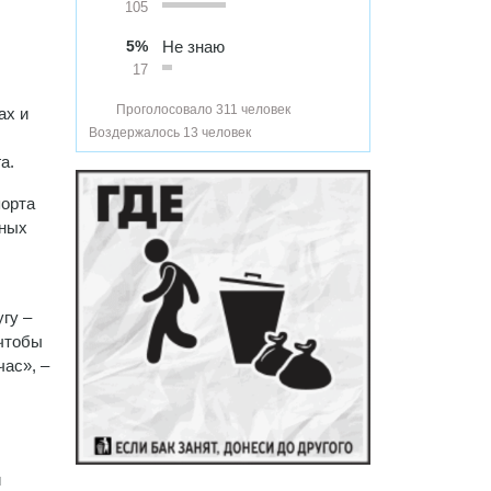
105
5%
Не знаю
17
Проголосовало 311 человек
ах и
Воздержалось 13 человек
а.
порта
тных
гу –
 чтобы
час», –
и