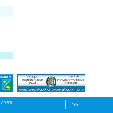
 СВЯЗЬ
16+