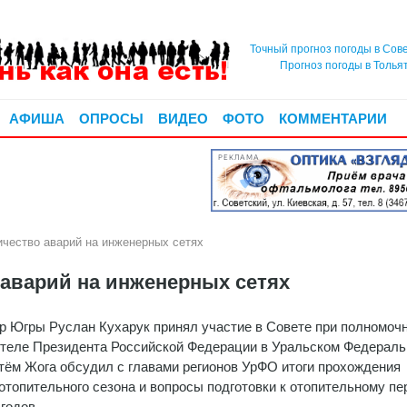
Точный прогноз погоды в Сов
Прогноз погоды в Толья
АФИША
ОПРОСЫ
ВИДЕО
ФОТО
КОММЕНТАРИИ
РЕКЛАМА
чество аварий на инженерных сетях
 аварий на инженерных сетях
р Югры Руслан Кухарук принял участие в Совете при полномоч
теле Президента Российской Федерации в Уральском Федерал
ртём Жога обсудил с главами регионов УрФО итоги прохождения
отопительного сезона и вопросы подготовки к отопительному пе
годов.