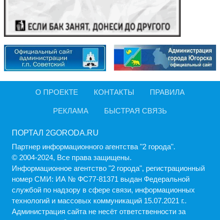
О ПРОЕКТЕ
КОНТАКТЫ
ПРАВИЛА
РЕКЛАМА
БЫСТРАЯ СВЯЗЬ
ПОРТАЛ 2GORODA.RU
Партнер информационного агентства "2 города".
© 2004-2024, Все права защищены.
Информационное агентство "2 города", регистрационный
номер СМИ: ИА № ФС77-81371 выдан Федеральной
службой по надзору в сфере связи, информационных
технологий и массовых коммуникаций 15.07.2021 г..
Администрация cайта не несёт ответственности за