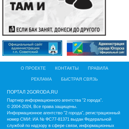
О ПРОЕКТЕ
КОНТАКТЫ
ПРАВИЛА
РЕКЛАМА
БЫСТРАЯ СВЯЗЬ
ПОРТАЛ 2GORODA.RU
Партнер информационного агентства "2 города".
© 2004-2024, Все права защищены.
Информационное агентство "2 города", регистрационный
номер СМИ: ИА № ФС77-81371 выдан Федеральной
службой по надзору в сфере связи, информационных