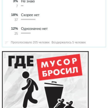
3%
Не знаю
7
18%
Скорее нет
37
12%
Однозначно нет
25
Проголосовало 205 человек
Воздержалось 5 человек