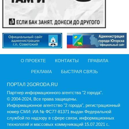
О ПРОЕКТЕ
КОНТАКТЫ
ПРАВИЛА
РЕКЛАМА
БЫСТРАЯ СВЯЗЬ
ПОРТАЛ 2GORODA.RU
Партнер информационного агентства "2 города".
© 2004-2024, Все права защищены.
Информационное агентство "2 города", регистрационный
номер СМИ: ИА № ФС77-81371 выдан Федеральной
службой по надзору в сфере связи, информационных
технологий и массовых коммуникаций 15.07.2021 г..