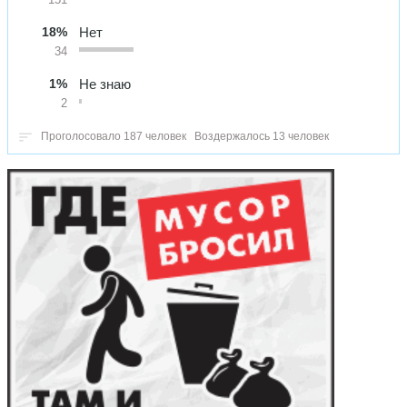
18%
Нет
34
1%
Не знаю
2
Проголосовало 187 человек
Воздержалось 13 человек