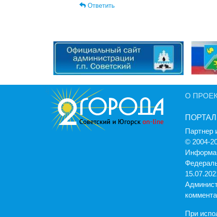
Ответить
О ПРОЕ
ПОРТАЛ
Партнер 
© 2004-2
Информац
Федераль
15.07.2021
Админист
коммента
При испо