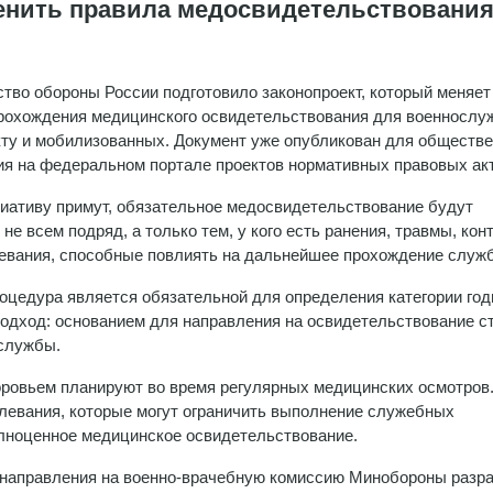
нить правила медосвидетельствовани
тво обороны России подготовило законопроект, который меняет
рохождения медицинского освидетельствования для военносл
кту и мобилизованных. Документ уже опубликован для обществе
я на федеральном портале проектов нормативных правовых акт
иативу примут, обязательное медосвидетельствование будут
не всем подряд, а только тем, у кого есть ранения, травмы, кон
евания, способные повлиять на дальнейшее прохождение служ
оцедура является обязательной для определения категории год
одход: основанием для направления на освидетельствование с
 службы.
ровьем планируют во время регулярных медицинских осмотров
левания, которые могут ограничить выполнение служебных
олноценное медицинское освидетельствование.
и направления на военно-врачебную комиссию Минобороны разр