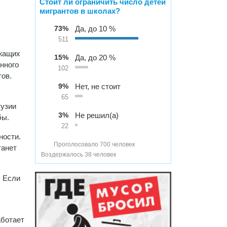
Стоит ли ограничить число детей
я
мигрантов в школах?
73%
Да, до 10 %
511
ужащих
15%
Да, до 20 %
нного
102
ов.
9%
Нет, не стоит
65
тузии
3%
Не решил(а)
бы.
22
ности.
Проголосовало 700 человек
танет
Воздержалось 38 человек
. Если
аботает