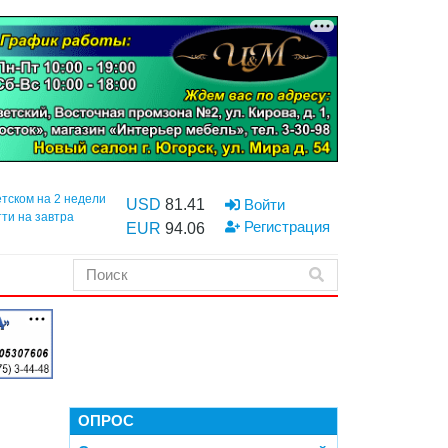
етском на 2 недели
USD
81.41
Войти
тти на завтра
Регистрация
EUR
94.06
ОПРОС