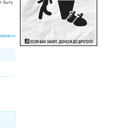
т быть
iural.ru