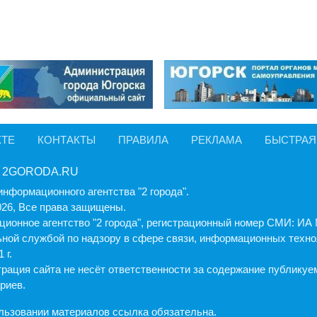
КТЕ
КОНТАКТЫ
ПРАВИЛА
РЕКЛАМА
БЫСТРАЯ
 2GORODA.RU
информационного агентства "2 города".
026, Все права защищены.
ионное агентство "2 города", регистрационный номер СМИ: И
ной службой по надзору в сфере связи, информационных техно
 г.
рация cайта не несёт ответственности за содержание публику
риев.
льзовании материалов ссылка обязательна.