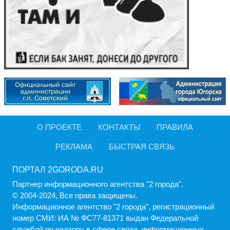
О ПРОЕКТЕ
КОНТАКТЫ
ПРАВИЛА
РЕКЛАМА
БЫСТРАЯ СВЯЗЬ
ПОРТАЛ 2GORODA.RU
Партнер информационного агентства "2 города".
© 2004-2024, Все права защищены.
Информационное агентство "2 города", регистрационный
номер СМИ: ИА № ФС77-81371 выдан Федеральной
службой по надзору в сфере связи, информационных