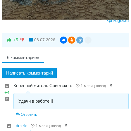
kprf-ugra.ru
+5
08.07.2026
6 комментариев
Написать комментарий
Коренной житель Советского
#
1 месяц назад
+4
Удачи в работе!!!
Ответить
delete
#
1 месяц назад