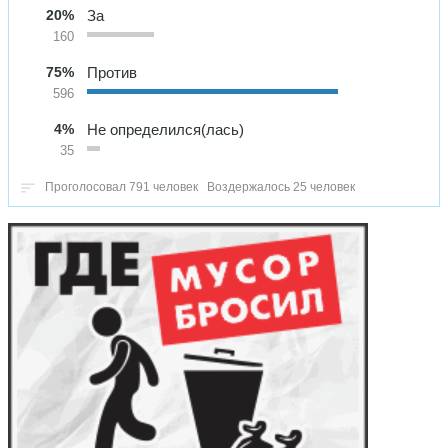
20%
За
160
75%
Против
596
4%
Не определился(лась)
35
Проголосовал 791 человек
Воздержалось 25 человек