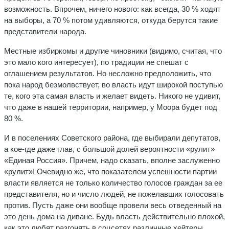
возможность. Впрочем, ничего нового: как всегда, 30 % ходят
на выборы, а 70 % потом удивляются, откуда берутся такие
представители народа.
Местные избиркомы и другие чиновники (видимо, считая, что
это мало кого интересует), по традиции не спешат с
оглашением результатов. Но несложно предположить, что
пока народ безмолвствует, во власть идут широкой поступью
те, кого эта самая власть и желает видеть. Никого не удивит,
что даже в нашей территории, например, у Моора будет под
80 %.
И в поселениях Советского района, где выбирали депутатов,
а кое-где даже глав, с большой долей вероятности «рулит»
«Единая Россия». Причем, надо сказать, вполне заслуженно
«рулит»! Очевидно же, что показателем успешности партии
власти является не только количество голосов граждан за ее
представителя, но и число людей, не пожелавших голосовать
против. Пусть даже они вообще провели весь отведенный на
это день дома на диване. Будь власть действительно плохой,
как это любят разгонять в соцсетях различные хейтеры,