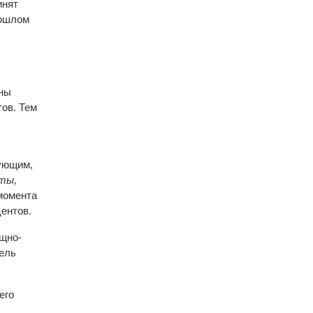
инят
рошлом
зны
тов. Тем
вующим,
ты,
момента
ентов.
ищно-
тель
его