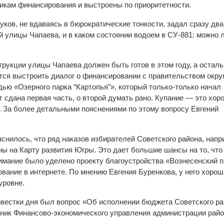
икам финансирования и выстроены по приоритетности.
ков, не вдаваясь в бюрократические тонкости, задал сразу два
ей улицы Чапаева, и в каком состоянии водоем в СУ-881: можно 
струкции улицы Чапаева должен быть готов в этом году, а остал
стся выстроить диалог о финансировании с правительством округ
дью «Озерного парка “Картопья”», который только-только начал
 сдана первая часть, о второй думать рано. Купание — это хор
ик. За более детальными пояснениями по этому вопросу Евгений
снилось, что ряд наказов избирателей Советского района, напр
ы на Карту развития Югры. Это дает большие шансы на то, что
имание было уделено проекту благоустройства «Вознесенский п
ование в интернете. По мнению Евгения Буренкова, у него хоро
уровне.
естки дня был вопрос «Об исполнении бюджета Советского ра
ник Финансово-экономического управления администрации райо