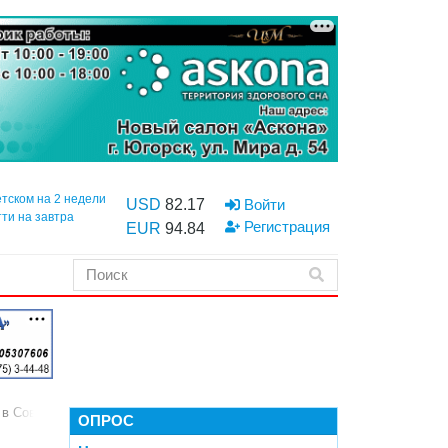
етском на 2 недели
USD
82.17
Войти
тти на завтра
Регистрация
EUR
94.84
ы в Советском провели заседание постоянных комиссий
ОПРОС