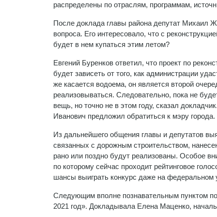
распределены по отраслям, программам, источн
После доклада главы района депутат Михаил Жу
вопроса. Его интересовало, что с реконструкци
будет в нем купаться этим летом?
Евгений Буренков ответил, что проект по рекон
будет зависеть от того, как администрации уда
же касается водоема, он является второй очере
реализовываться. Следовательно, пока не будет
вещь, но точно не в этом году, сказал докладч
Иванович предложил обратиться к мэру города.
Из дальнейшего общения главы и депутатов выя
связанных с дорожным строительством, нанесен
рано или поздно будут реализованы. Особое вн
по которому сейчас проходит рейтинговое голос
шансы выиграть конкурс даже на федеральном 
Следующим вполне познавательным пунктом пов
2021 год». Докладывала Елена Маценко, началь