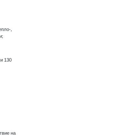
пло-,
и;
и 130
твие на