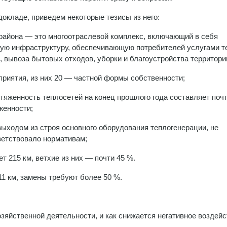
докладе, приведем некоторые тезисы из него:
района — это многоотраслевой комплекс, включающий в себя
ю инфраструктуру, обеспечивающую потребителей услугами те
я, вывоза бытовых отходов, уборки и благоустройства территори
приятия, из них 20 — частной формы собственности;
тяженность теплосетей на конец прошлого года составляет почт
женности;
 выходом из строя основного оборудования теплогенерации, не
ветствовало нормативам;
т 215 км, ветхие из них — почти 45 %.
11 км, замены требуют более 50 %.
озяйственной деятельности, и как снижается негативное воздейс