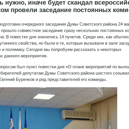
ь нужно, иначе будет скандал всероссий
ком провели заседание постоянных ком
подготовки очередного заседания Думы Советского района 24 ма
 прошло совместное заседание сразу нескольких постоянных к
ана. В повестке дня значились 14 пунктов. Среди них, как обычно
утинного свойства, но были и те, которые вызывали в зале засе
 и полемику. Сегодня мы попробуем рассказать о некоторых
х данного мероприятия.
просом был пункт повестки дня «О плане мероприятий по вып
збирателей депутатам Думы Советского района шестого созыва»
Евгений Буренков и ряд представителей его команды.