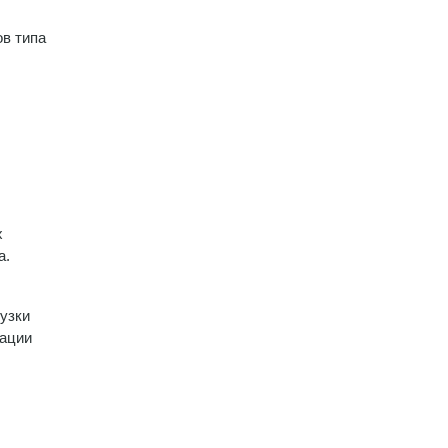
ов типа
х
а.
узки
рации