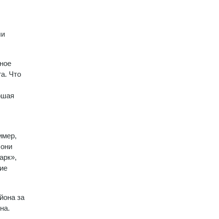
ли
ьное
а. Что
ошая
имер,
 они
арк»,
шие
йона за
на.