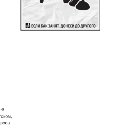
ей
тском,
проса