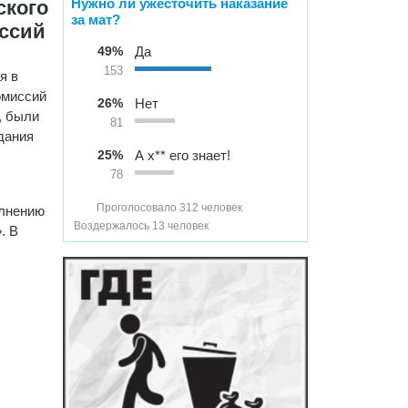
Нужно ли ужесточить наказание
ского
за мат?
иссий
49%
Да
153
я в
омиссий
26%
Нет
, были
81
дания
25%
А х** его знает!
78
Проголосовало 312 человек
олнению
Воздержалось 13 человек
. В