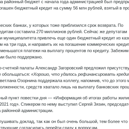
 на районный бюджет с начала года администрацией был предпр
погашен бюджетный кредит на сумму 56 млн рублей, взятый в п
ских банках, у которых тоже приблизился срок возврата. По
едитам составила 270 миллионов рублей. Сейчас же депутатам
и муниципалитета привлечь еще один бюджетный кредит из ка
м на три года, и направить их на погашение коммерческих креди
уменьшатся платежи на выплату процентов по кредиту. Забежим
ми было поддержано.
о-счетной палаты Александр Загоровский предложил присутст
не обольщаться:
«Хорошо, что удалось рефинансировать креди
ветлана Озорнина поддержала коллегу, напомнив, что до этого 
долженности, средств хватало лишь на выплату банковских проц
мный пункт повестки дня — «Информация об итогах работы жил
2021 год». Спикером по нему выступил Сергей Зязин, председа
а районной администрации.
ушивать доклад, так как он был очень большой, тем более что 
твующие согласились перейти сразу к вопросам.