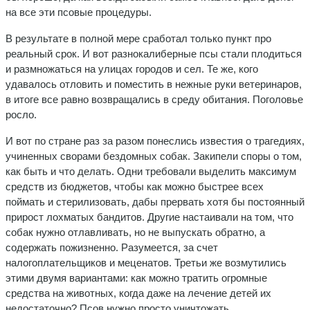
на все эти псовые процедуры.
В результате в полной мере сработал только пункт про
реальный срок. И вот разнокалиберные псы стали плодиться
и размножаться на улицах городов и сел. Те же, кого
удавалось отловить и поместить в нежные руки ветеринаров,
в итоге все равно возвращались в среду обитания. Поголовье
росло.
И вот по стране раз за разом понеслись известия о трагедиях,
учиненных сворами бездомных собак. Закипели споры о том,
как быть и что делать. Одни требовали выделить максимум
средств из бюджетов, чтобы как можно быстрее всех
поймать и стерилизовать, дабы прервать хотя бы постоянный
прирост лохматых бандитов. Другие настаивали на том, что
собак нужно отлавливать, но не выпускать обратно, а
содержать пожизненно. Разумеется, за счет
налогоплательщиков и меценатов. Третьи же возмутились
этими двумя вариантами: как можно тратить огромные
средства на животных, когда даже на лечение детей их
недостаточно? Псов нужно просто уничтожать.