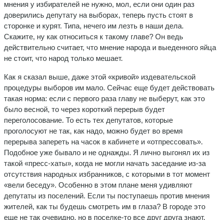
мнения у избирателей не нужно, мол, если они один раз
доверились депутату на выборах, теперь пусть стоят в
сторонке и курят. Типа, нечего им лезть в наши дела.
Скажите, ну как относиться к такому главе? Он ведь
действительно считает, что мнение народа и выеденного яйца
не стоит, что народ только мешает.
Как я сказал выше, даже этой «кривой» издевательской
процедуры выборов им мало. Сейчас еще будет действовать
такая норма: если с первого раза главу не выберут, как это
было весной, то через короткий перерыв будет
переголосование. То есть тех депутатов, которые
проголосуют не так, как надо, можно будет во время
перерыва запереть на часок в кабинете и «отпрессовать».
Подобное уже бывало и не однажды. Я лично выгонял их из
такой «пресс-хаты», когда не могли начать заседание из-за
отсутствия народных избранников, с которыми в тот момент
«вели беседу». Особенно в этом плане меня удивляют
депутаты из поселений. Если ты поступаешь против мнения
жителей, как ты будешь смотреть им в глаза? В городе это
еще не так очевидно, но в поселке-то все друг друга знают.