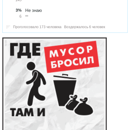
3%
Не знаю
6
Проголосовало 173 человека
Воздержалось 6 человек