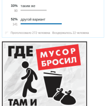
33%
таким же
90
52%
другой вариант
141
Проголосовало 272 человека
Воздержалось 22 человека