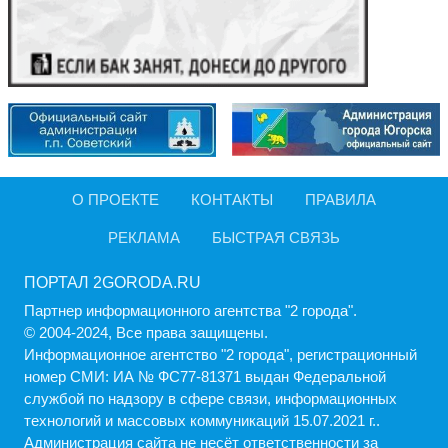
О ПРОЕКТЕ
КОНТАКТЫ
ПРАВИЛА
РЕКЛАМА
БЫСТРАЯ СВЯЗЬ
ПОРТАЛ 2GORODA.RU
Партнер информационного агентства "2 города".
© 2004-2024, Все права защищены.
Информационное агентство "2 города", регистрационный
номер СМИ: ИА № ФС77-81371 выдан Федеральной
службой по надзору в сфере связи, информационных
технологий и массовых коммуникаций 15.07.2021 г..
Администрация cайта не несёт ответственности за