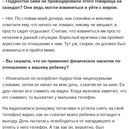
– Подростки сами не провоцировали этого товарища на
скандал? Они ведь могли извиниться и уйти с миром.
– Нет. По словам моей дочери, они спокойно и вежливо
ответили ему, что ничего не ломают, никому не мешают, а
просто сидят-отдыхают. Считаю, что извиняться им просто
незачем в данной ситуации. Взрослый мужчина сам проявил
агрессию по отношению к ним. Тут уж, скорее, он должен был
извиниться и пройти мимо.
– Вы сказали, что он применил физическое насилие по
отношению к вашему ребенку?
– Изначально он оскорблял подростков нецензурными
словами, затем он напал на мою дочь, схватив ее за шею. Ее
друг начал все снимать на видео. Когда мужчина заметил, что
его снимают, то выхватил у мальчика телефон.
На видеозаписи (концовку потасовки я успела снять на свой
телефон) видно, как он схватил моего ребенка и потащил к
выходу. Дочь пыталась освободиться от нападавшего и
отнять у него телефон. А так как он, вероятно, был