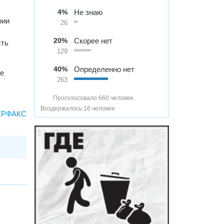
4%
Не знаю
рии
26
20%
Скорее нет
сть
129
40%
Определенно нет
ие
263
Проголосовало 660 человек
Воздержалось 16 человек
ЕРФАКС