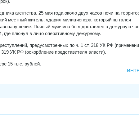
рск).
дника агентства, 25 мая года около двух часов ночи на террито
ский местный житель, ударил милиционера, который пытался
равонарушение. Пьяный мужчина был доставлен в дежурную ча
, где плюнул в лицо оперативному дежурному.
еступлений, предусмотренных по ч. 1 ст. 318 УК РФ (применен
. 319 УК РФ (оскорбление представителя власти).
ре 15 тыс. рублей.
ИНТ