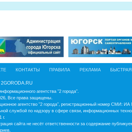
КТЕ
КОНТАКТЫ
ПРАВИЛА
РЕКЛАМА
БЫСТРАЯ
 2GORODA.RU
информационного агентства "2 города".
026, Все права защищены.
ионное агентство "2 города", регистрационный номер СМИ: И
ной службой по надзору в сфере связи, информационных техно
 г.
рация cайта не несёт ответственности за содержание публику
риев.