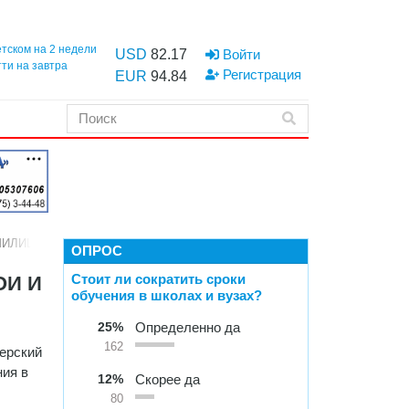
етском на 2 недели
USD
82.17
Войти
тти на завтра
Регистрация
EUR
94.84
 МИЛИЦИОНЕРОВ
ОПРОС
Стоит ли сократить сроки
ОИ И
обучения в школах и вузах?
25%
Определенно да
162
ерский
ния в
12%
Скорее да
80