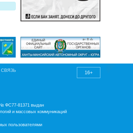
 СВЯЗЬ
16+
А № ФС77-81371 выдан
логий и массовых коммуникаций
емых пользователями