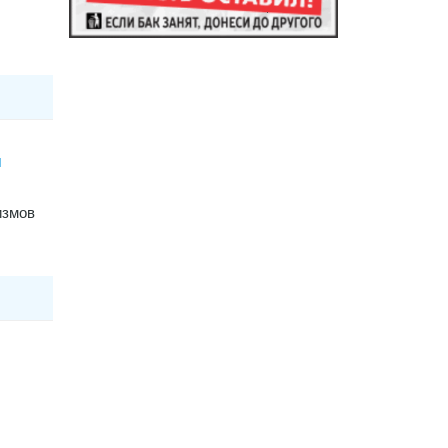
я
измов