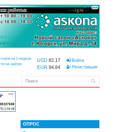
етском на 2 недели
USD
82.17
Войти
тти на завтра
Регистрация
EUR
94.84
ОПРОС