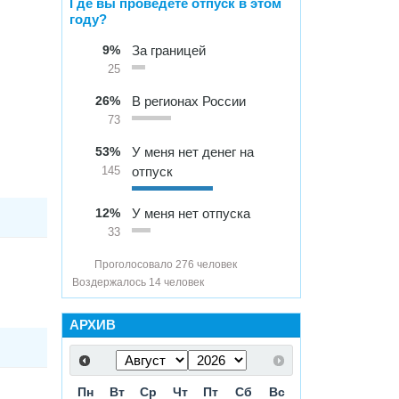
Где вы проведете отпуск в этом
году?
9%
За границей
25
26%
В регионах России
73
53%
У меня нет денег на
отпуск
145
12%
У меня нет отпуска
33
Проголосовало 276 человек
Воздержалось 14 человек
АРХИВ
Пн
Вт
Ср
Чт
Пт
Сб
Вс