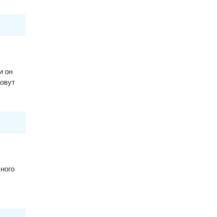
и он
зовут
ного