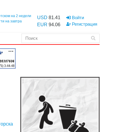
етском на 2 недели
USD
81.41
Войти
тти на завтра
Регистрация
EUR
94.06
горска