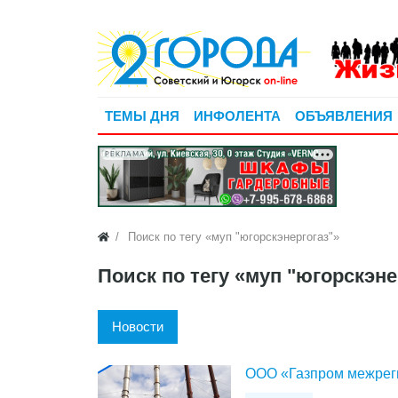
ТЕМЫ ДНЯ
ИНФОЛЕНТА
ОБЪЯВЛЕНИЯ
РЕКЛАМА
Поиск по тегу «муп "югорскэнергогаз"»
Поиск по тегу «муп "югорскэне
Новости
ООО «Газпром межреги