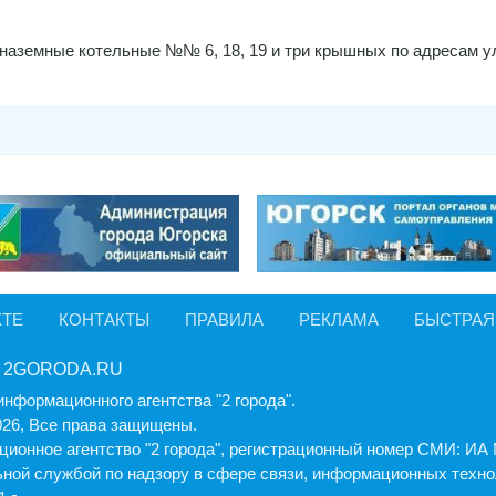
наземные котельные №№ 6, 18, 19 и три крышных по адресам у
КТЕ
КОНТАКТЫ
ПРАВИЛА
РЕКЛАМА
БЫСТРАЯ
 2GORODA.RU
информационного агентства "2 города".
026, Все права защищены.
ионное агентство "2 города", регистрационный номер СМИ: И
ной службой по надзору в сфере связи, информационных техно