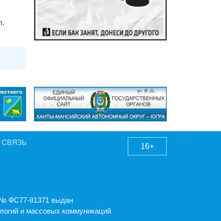
л.
 СВЯЗЬ
16+
А № ФС77-81371 выдан
логий и массовых коммуникаций