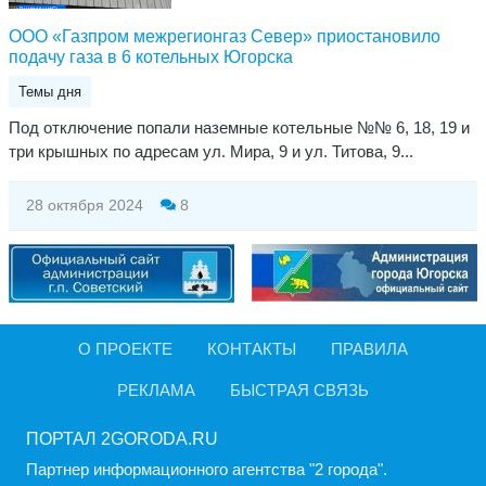
ООО «Газпром межрегионгаз Север» приостановило
подачу газа в 6 котельных Югорска
Темы дня
Под отключение попали наземные котельные №№ 6, 18, 19 и
три крышных по адресам ул. Мира, 9 и ул. Титова, 9...
28 октября 2024
8
О ПРОЕКТЕ
КОНТАКТЫ
ПРАВИЛА
РЕКЛАМА
БЫСТРАЯ СВЯЗЬ
ПОРТАЛ 2GORODA.RU
Партнер информационного агентства "2 города".