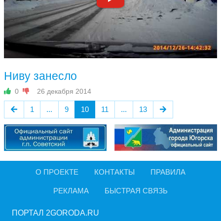
Ниву занесло
0
26 декабря 2014
1
...
9
10
11
...
13
О ПРОЕКТЕ
КОНТАКТЫ
ПРАВИЛА
РЕКЛАМА
БЫСТРАЯ СВЯЗЬ
ПОРТАЛ 2GORODA.RU