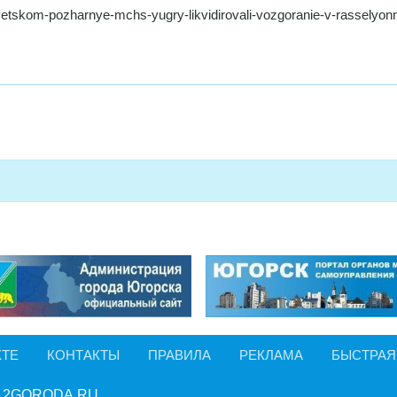
etskom-pozharnye-mchs-yugry-likvidirovali-vozgoranie-v-rasselyo
КТЕ
КОНТАКТЫ
ПРАВИЛА
РЕКЛАМА
БЫСТРАЯ
 2GORODA.RU