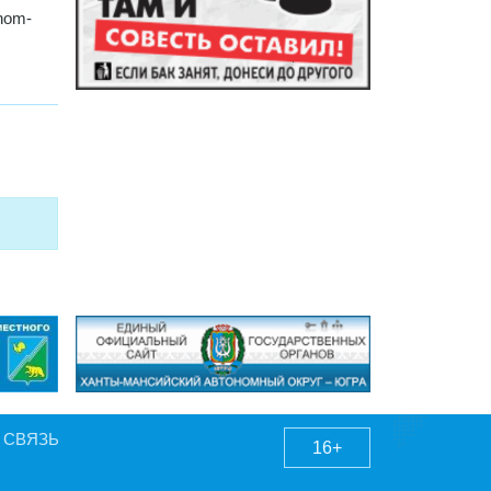
nnom-
 СВЯЗЬ
16+