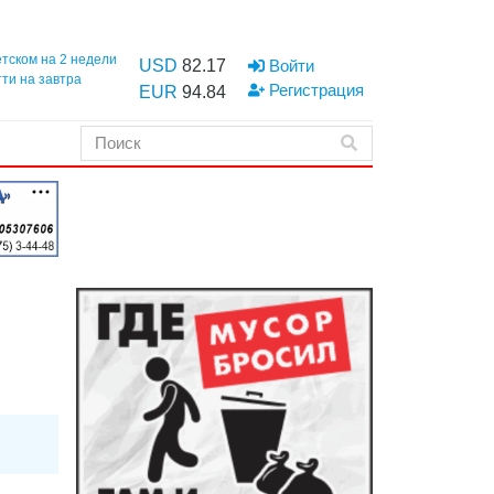
етском на 2 недели
USD
82.17
Войти
тти на завтра
Регистрация
EUR
94.84