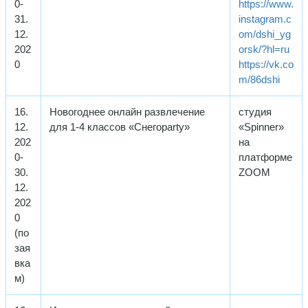
0-
https://www.
31.
instagram.c
12.
om/dshi_yg
202
orsk/?hl=ru
0
https://vk.co
m/86dshi
16.
Новогоднее онлайн развлечение
студия
12.
для 1-4 классов «Снегоparty»
«Spinner»
202
на
0-
платформе
30.
ZOOM
12.
202
0
(по
зая
вка
м)