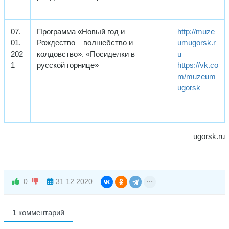
07.
Программа «Новый год и
http://muze
01.
Рождество – волшебство и
umugorsk.r
202
колдовство». «Посиделки в
u
1
русской горнице»
https://vk.co
m/muzeum
ugorsk
ugorsk.ru
0
31.12.2020
1 комментарий