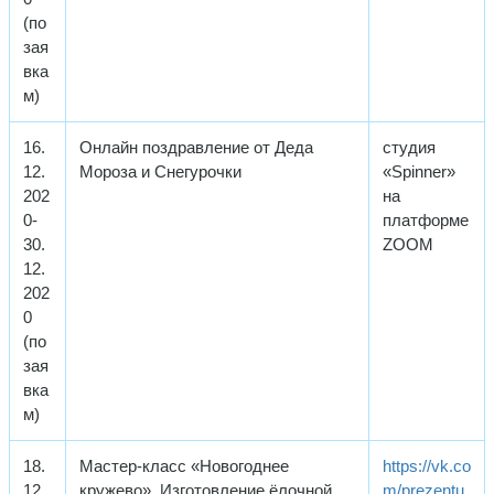
(по
зая
вка
м)
16.
Онлайн поздравление от Деда
студия
12.
Мороза и Снегурочки
«Spinner»
202
на
0-
платформе
30.
ZOOM
12.
202
0
(по
зая
вка
м)
18.
Мастер-класс «Новогоднее
https://vk.co
12.
кружево». Изготовление ёлочной
m/prezentu