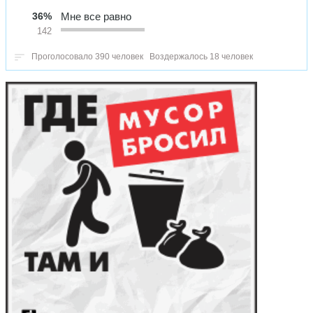
36%
Мне все равно
142
Проголосовало 390 человек
Воздержалось 18 человек