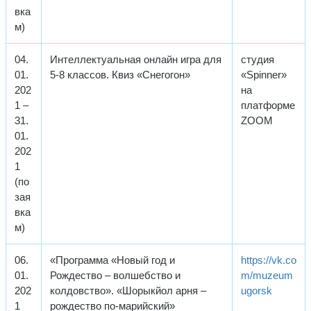
вка
м)
04.
Интеллектуальная онлайн игра для
студия
01.
5-8 классов. Квиз «Снегогон»
«Spinner»
202
на
1 –
платформе
31.
ZOOM
01.
202
1
(по
зая
вка
м)
06.
«Программа «Новый год и
https://vk.co
01.
Рождество – волшебство и
m/muzeum
202
колдовство». «Шорыкйол арня –
ugorsk
1
рождество по-марийский»