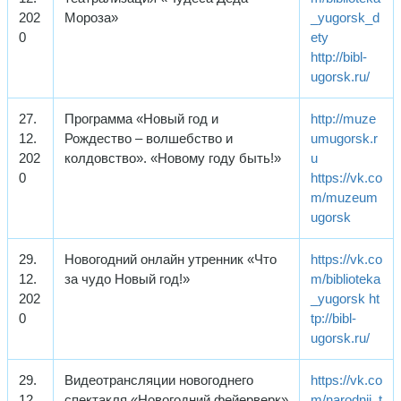
202
Мороза»
_yugorsk_d
0
ety
http://bibl-
ugorsk.ru/
27.
Программа «Новый год и
http://muze
12.
Рождество – волшебство и
umugorsk.r
202
колдовство». «Новому году быть!»
u
0
https://vk.co
m/muzeum
ugorsk
29.
Новогодний онлайн утренник «Что
https://vk.co
12.
за чудо Новый год!»
m/biblioteka
202
_yugorsk
ht
0
tp://bibl-
ugorsk.ru/
29.
Видеотрансляции новогоднего
https://vk.co
12.
спектакля «Новогодний фейерверк»
m/narodnii_t