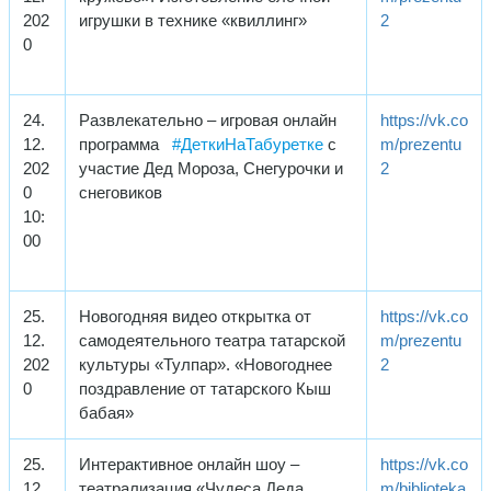
202
игрушки в технике «квиллинг»
2
0
24.
Развлекательно – игровая онлайн
https://vk.co
12.
программа
#ДеткиНаТабуретке
с
m/prezentu
202
участие Дед Мороза, Снегурочки и
2
0
снеговиков
10:
00
25.
Новогодняя видео открытка от
https://vk.co
12.
самодеятельного театра татарской
m/prezentu
202
культуры «Тулпар». «Новогоднее
2
0
поздравление от татарского Кыш
бабая»
25.
Интерактивное онлайн шоу –
https://vk.co
12.
театрализация «Чудеса Деда
m/biblioteka