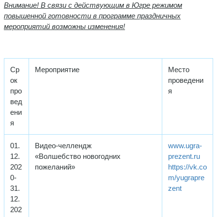
Внимание! В связи с действующим в Югре режимом
повышенной готовности в программе праздничных
мероприятий возможны изменения!
Ср
Мероприятие
Место
ок
проведени
про
я
вед
ени
я
01.
Видео-челлендж
www.ugra-
12.
«Волшебство новогодних
prezent.ru
202
пожеланий»
https://vk.co
0-
m/yugrapre
31.
zent
12.
202