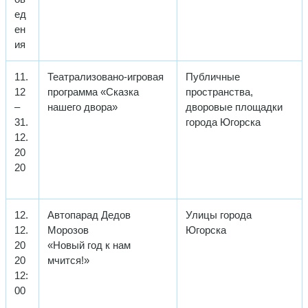
ед
ен
ия
11.
Театрализовано-игровая
Публичные
12
программа «Сказка
пространства,
–
нашего двора»
дворовые площадки
31.
города Югорска
12.
20
20
12.
Автопарад Дедов
Улицы города
12.
Морозов
Югорска
20
«Новый год к нам
20
мчится!»
12:
00