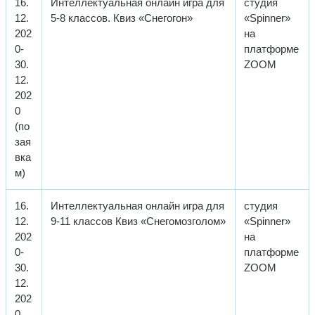
16.
Интеллектуальная онлайн игра для
студия
12.
5-8 классов. Квиз «Снегогон»
«Spinner»
202
на
0-
платформе
30.
ZOOM
12.
202
0
(по
зая
вка
м)
16.
Интеллектуальная онлайн игра для
студия
12.
9-11 классов Квиз «Снегомозголом»
«Spinner»
202
на
0-
платформе
30.
ZOOM
12.
202
0