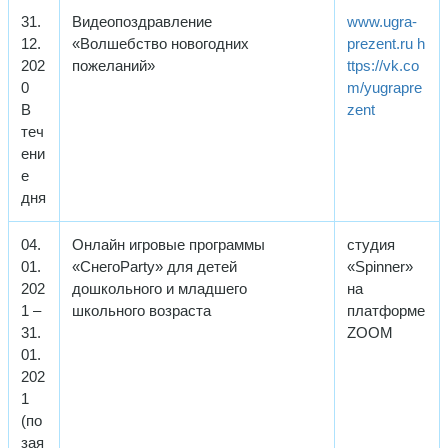
31.
Видеопоздравление
www.ugra-
12.
«Волшебство новогодних
prezent.ru
h
202
пожеланий»
ttps://vk.co
0
m/yugrapre
В
zent
теч
ени
е
дня
04.
Онлайн игровые программы
студия
01.
«СнегоParty» для детей
«Spinner»
202
дошкольного и младшего
на
1 –
школьного возраста
платформе
31.
ZOOM
01.
202
1
(по
зая