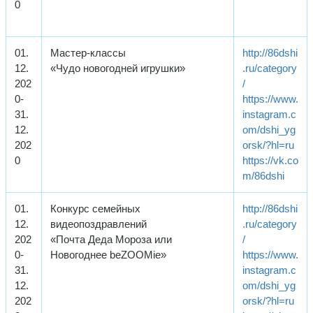
0
01.
Мастер-классы
http://86dshi
12.
«Чудо новогодней игрушки»
.ru/category
202
/
0-
https://www.
31.
instagram.c
12.
om/dshi_yg
202
orsk/?hl=ru
0
https://vk.co
m/86dshi
01.
Конкурс семейных
http://86dshi
12.
видеопоздравлений
.ru/category
202
«Почта Деда Мороза или
/
0-
Новогоднее beZOOMie»
https://www.
31.
instagram.c
12.
om/dshi_yg
202
orsk/?hl=ru