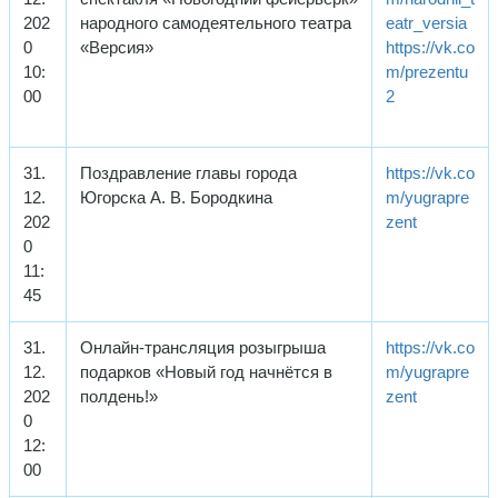
202
народного самодеятельного театра
eatr_versia
0
«Версия»
https://vk.co
10:
m/prezentu
00
2
31.
Поздравление главы города
https://vk.co
12.
Югорска А. В. Бородкина
m/yugrapre
202
zent
0
11:
45
31.
Онлайн-трансляция розыгрыша
https://vk.co
12.
подарков «Новый год начнётся в
m/yugrapre
202
полдень!»
zent
0
12:
00