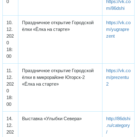
0
https://vk.co
m/86dshi
10.
Праздничное открытие Городской
https://vk.co
12.
ёлки «Ёлка на старте»
m/yugrapre
202
zent
0
18:
00
11.
Праздничное открытие Городской
https://vk.co
12.
ёлки в микрорайоне Югорск-2
m/prezentu
202
«Ёлка на старте»
2
0
18:
00
14.
Выставка «Улыбки Севера»
http://86dshi
12.
.ru/category
202
/