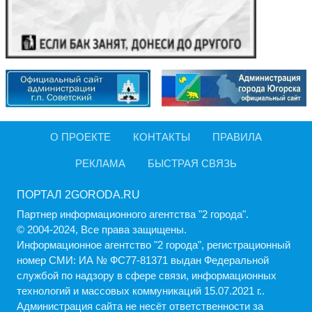
О ПРОЕКТЕ
КОНТАКТЫ
ПРАВИЛА
РЕКЛАМА
БЫСТРАЯ СВЯЗЬ
ПОРТАЛ 2GORODA.RU
Партнер информационного агентства "2 города".
© 2004-2024, Все права защищены.
Информационное агентство "2 города", регистрационный
номер СМИ: ИА № ФС77-81371 выдан Федеральной
службой по надзору в сфере связи, информационных
технологий и массовых коммуникаций 15.07.2021 г..
Администрация cайта не несёт ответственности за