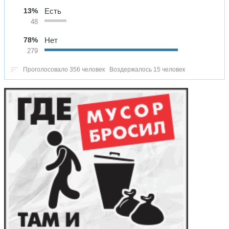
13%
Есть
48
78%
Нет
279
Проголосовало 356 человек
Воздержалось 15 человек