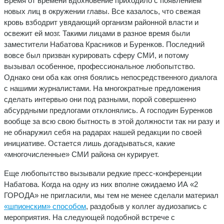
Время от времени вдохновение приходило с появлением
новых лиц в окружении главы. Все казалось, что свежая
кровь взбодрит увядающий организм районной власти и
освежит ей мозг. Такими лицами в разное время были
заместители Набатова Красников и Буренков. Последний
вовсе был призван курировать сферу СМИ, и потому
вызывал особенное, профессиональное любопытство.
Однако они оба как огня боялись непосредственного диалога
с нашими журналистами. На многократные предложения
сделать интервью они под разными, порой совершенно
абсурдными предлогами отклонялись. А господин Буренков
вообще за всю свою бытность в этой должности так ни разу и
не обнаружил себя на радарах нашей редакции по своей
инициативе. Остается лишь догадываться, какие
«многочисленные» СМИ района он курирует.
Еще любопытство вызывали редкие пресс-конференции
Набатова. Когда на одну из них вполне ожидаемо ИА «2
ГОРОДА» не пригласили, мы тем не менее сделали материал
«шпионским» способом
, раздобыв у коллег аудиозапись с
мероприятия. На следующей подобной встрече с