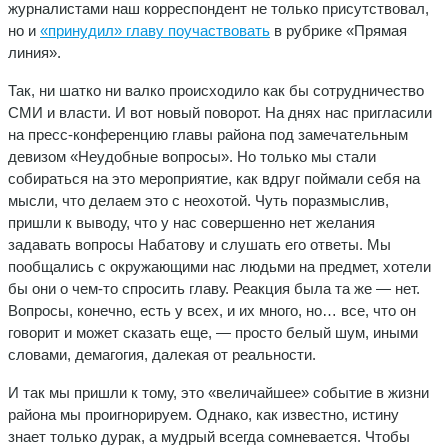
журналистами наш корреспондент не только присутствовал,
но и
«принудил» главу поучаствовать
в рубрике «Прямая
линия».
Так, ни шатко ни валко происходило как бы сотрудничество
СМИ и власти. И вот новый поворот. На днях нас пригласили
на пресс-конференцию главы района под замечательным
девизом «Неудобные вопросы». Но только мы стали
собираться на это мероприятие, как вдруг поймали себя на
мысли, что делаем это с неохотой. Чуть поразмыслив,
пришли к выводу, что у нас совершенно нет желания
задавать вопросы Набатову и слушать его ответы. Мы
пообщались с окружающими нас людьми на предмет, хотели
бы они о чем-то спросить главу. Реакция была та же — нет.
Вопросы, конечно, есть у всех, и их много, но… все, что он
говорит и может сказать еще, — просто белый шум, иными
словами, демагогия, далекая от реальности.
И так мы пришли к тому, это «величайшее» событие в жизни
района мы проигнорируем. Однако, как известно, истину
знает только дурак, а мудрый всегда сомневается. Чтобы