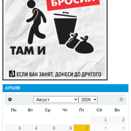
АРХИВ
Пн
Вт
Ср
Чт
Пт
Сб
Вс
1
2
3
4
5
6
7
8
9