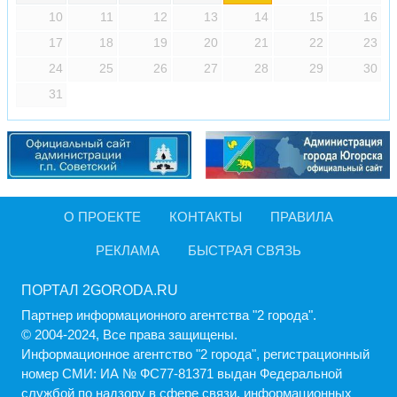
10
11
12
13
14
15
16
17
18
19
20
21
22
23
24
25
26
27
28
29
30
31
О ПРОЕКТЕ
КОНТАКТЫ
ПРАВИЛА
РЕКЛАМА
БЫСТРАЯ СВЯЗЬ
ПОРТАЛ 2GORODA.RU
Партнер информационного агентства "2 города".
© 2004-2024, Все права защищены.
Информационное агентство "2 города", регистрационный
номер СМИ: ИА № ФС77-81371 выдан Федеральной
службой по надзору в сфере связи, информационных