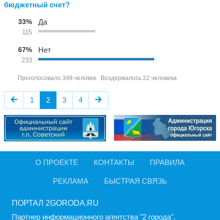
бюджетный счет?
33%
Да
115
67%
Нет
233
Проголосовало 348 человек
Воздержалось 22 человека
1
2
3
4
О ПРОЕКТЕ
КОНТАКТЫ
ПРАВИЛА
РЕКЛАМА
БЫСТРАЯ СВЯЗЬ
ПОРТАЛ 2GORODA.RU
Партнер информационного агентства "2 города".