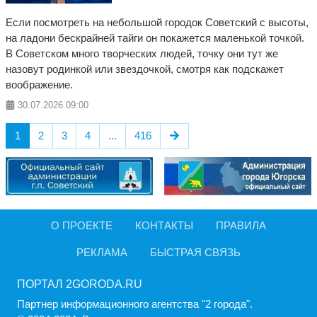
Если посмотреть на небольшой городок Советский с высоты,
на ладони бескрайней тайги он покажется маленькой точкой.
В Советском много творческих людей, точку они тут же
назовут родинкой или звездочкой, смотря как подскажет
воображение.
30.07.2026
09:00
1
2
3
4
...
416
О ПРОЕКТЕ
КОНТАКТЫ
ПРАВИЛА
РЕКЛАМА
БЫСТРАЯ СВЯЗЬ
ПОРТАЛ 2GORODA.RU
Партнер информационного агентства "2 города".