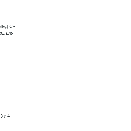
ЛМЕД-С»
иод для
3 и 4