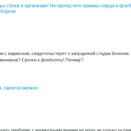
ных сбоев в организме! Не пропустите приемы хирурга-фле
Югорске
я с варикозом, свидетельствует о запущенной стадии болезни.
твенников? Срочно к флебологу! Почему?
а, такое возможно
ить проблему с варикозными венами на ногах не только за оди