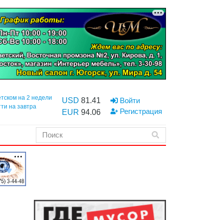
етском на 2 недели
USD
81.41
Войти
тти на завтра
Регистрация
EUR
94.06