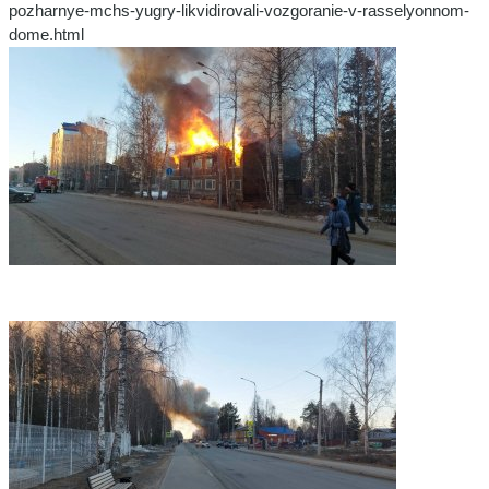
pozharnye-mchs-yugry-likvidirovali-vozgoranie-v-rasselyonnom-
dome.html