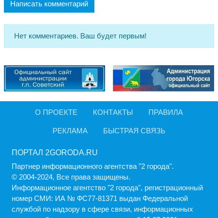
Написать комментарий
Нет комментариев. Ваш будет первым!
О ПРОЕКТЕ
КОНТАКТЫ
ПРАВИЛА
РЕКЛАМА
БЫСТРАЯ СВЯЗЬ
ПОРТАЛ 2GORODA.RU
Партнер информационного агентства "2 города".
© 2004-2024, Все права защищены.
Информационное агентство "2 города", регистрационный
номер СМИ: ИА № ФС77-81371 выдан Федеральной
службой по надзору в сфере связи, информационных