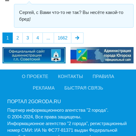
Сергей, с Вами что-то не так? Вы несёте какой-то
бред!
1
2
3
4
...
1662
О ПРОЕКТЕ
КОНТАКТЫ
ПРАВИЛА
РЕКЛАМА
БЫСТРАЯ СВЯЗЬ
ПОРТАЛ 2GORODA.RU
Партнер информационного агентства "2 города".
© 2004-2024, Все права защищены.
Информационное агентство "2 города", регистрационный
номер СМИ: ИА № ФС77-81371 выдан Федеральной