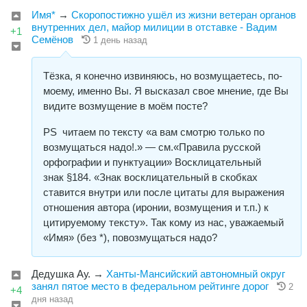
Имя*
→
Скоропостижно ушёл из жизни ветеран органов
внутренних дел, майор милиции в отставке - Вадим
+1
Семёнов
1 день назад
Тёзка, я конечно извиняюсь, но возмущаетесь, по-
моему, именно Вы. Я высказал свое мнение, где Вы
видите возмущение в моём посте?
РS читаем по тексту «а вам смотрю только по
возмущаться надо!.» — см.«Правила русской
орфографии и пунктуации» Восклицательный
знак §184. «Знак восклицательный в скобках
ставится внутри или после цитаты для выражения
отношения автора (иронии, возмущения и т.п.) к
цитируемому тексту». Так кому из нас, уважаемый
«Имя» (без *), повозмущаться надо?
Дедушка Ау.
→
Ханты-Мансийский автономный округ
занял пятое место в федеральном рейтинге дорог
2
+4
дня назад