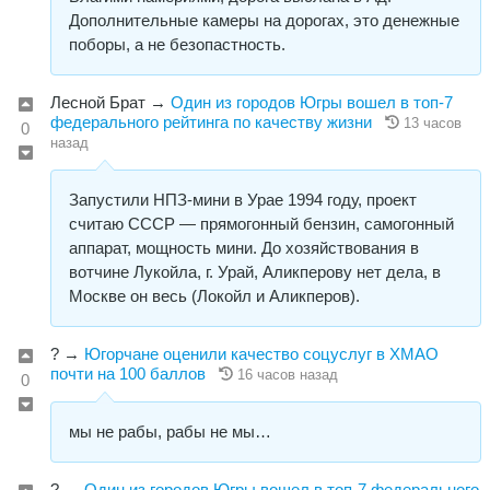
Дополнительные камеры на дорогах, это денежные
поборы, а не безопастность.
Лесной Брат
→
Один из городов Югры вошел в топ-7
федерального рейтинга по качеству жизни
13 часов
0
назад
Запустили НПЗ-мини в Урае 1994 году, проект
считаю СССР — прямогонный бензин, самогонный
аппарат, мощность мини. До хозяйствования в
вотчине Лукойла, г. Урай, Аликперову нет дела, в
Москве он весь (Локойл и Аликперов).
?
→
Югорчане оценили качество соцуслуг в ХМАО
почти на 100 баллов
16 часов назад
0
мы не рабы, рабы не мы…
?
→
Один из городов Югры вошел в топ-7 федерального