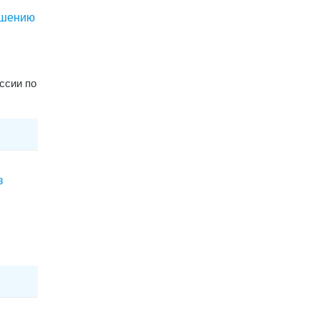
ошению
ссии по
в