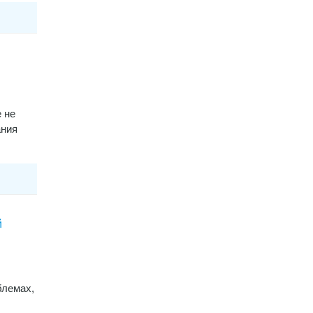
 не
ания
й
блемах,