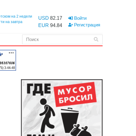
етском на 2 недели
USD
82.17
Войти
тти на завтра
Регистрация
EUR
94.84