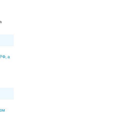
а
РФ, а
ком