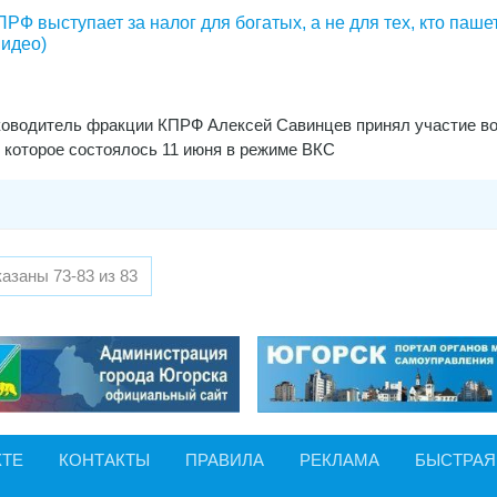
РФ выступает за налог для богатых, а не для тех, кто пашет
видео)
ководитель фракции КПРФ Алексей Савинцев принял участие в
 которое состоялось 11 июня в режиме ВКС
азаны 73-83 из 83
КТЕ
КОНТАКТЫ
ПРАВИЛА
РЕКЛАМА
БЫСТРАЯ