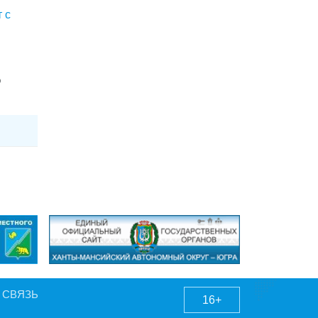
 с
о
 СВЯЗЬ
16+