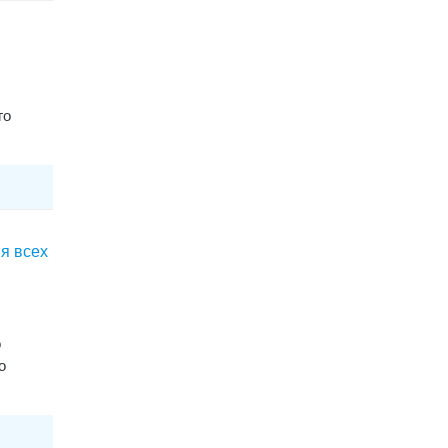
го
я всех
о
о