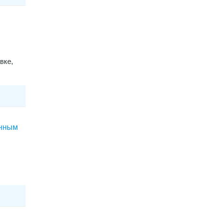
вке,
енным