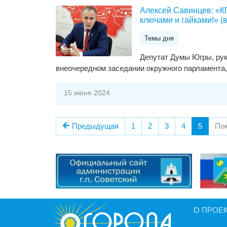
Алексей Савинцев: «КП
ключами и гайками!» (
Темы дня
Депутат Думы Югры, ру
внеочередном заседании окружного парламента,
15 июня 2024
Предыдущая
1
2
3
4
5
Пок
О ПРОЕ