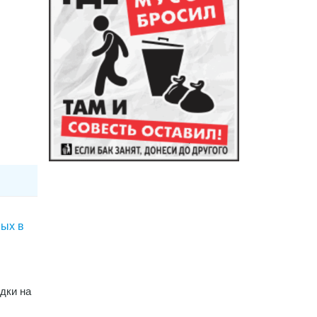
ных в
дки на