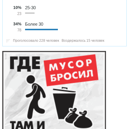
10%
25-30
23
34%
Более 30
78
Проголосовало 228 человек
Воздержалось 15 человек