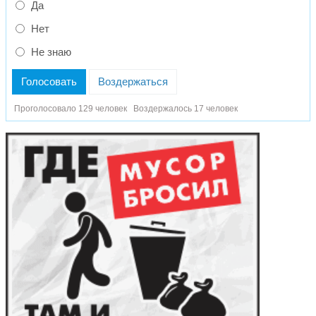
Да
Нет
Не знаю
Голосовать
Воздержаться
Проголосовало 129 человек
Воздержалось 17 человек